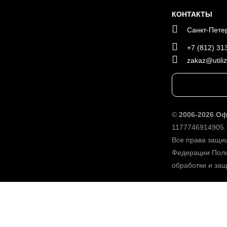
КОНТАКТЫ
Санкт-Петер
+7 (812) 31
zakaz@utiliz
©
2006-2026 О
1177746914905.
Все права защи
Федерации
Поль
обработки и за